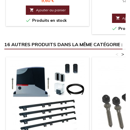
Prix
9,60 €
P
2

Ajouter au panier

Ajou

Produits en stock

Produi
16 AUTRES PRODUITS DANS LA MÊME CATÉGORIE :
<
>