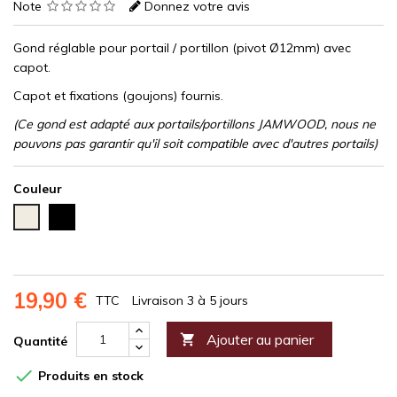
Note
Donnez votre avis
Gond réglable pour portail / portillon (pivot Ø12mm) avec
capot.
Capot et fixations (goujons) fournis.
(Ce gond est adapté aux portails/portillons JAMWOOD, nous ne
pouvons pas garantir qu'il soit compatible avec d'autres portails)
Couleur
Noir
Blanc
(RAL
RAL
9005)
9010
19,90 €
TTC
Livraison 3 à 5 jours
Ajouter au panier

Quantité

Produits en stock