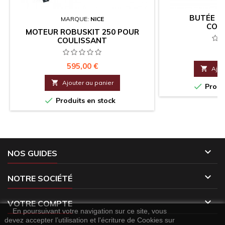
BUTÉE D
MARQUE:
NICE
COU
MOTEUR ROBUSKIT 250 POUR
COULISSANT
Pr
1
Prix
595,00 €

Ajou

Ajouter au panier

Produi

Produits en stock

NOS GUIDES

NOTRE SOCIÉTÉ

VOTRE COMPTE
En poursuivant votre navigation sur ce site, vous
devez accepter l’utilisation et l'écriture de Cookies sur