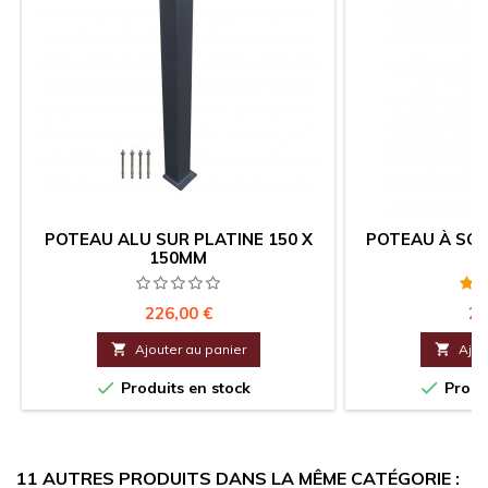
POTEAU ALU SUR PLATINE 150 X
POTEAU À SCE
150MM
Prix
Pr
226,00 €
21

Ajouter au panier

Ajou


Produits en stock
Produi
11 AUTRES PRODUITS DANS LA MÊME CATÉGORIE :