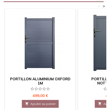
<
>
PORTILLON ALUMINIUM OXFORD
PORTILLO
1M
NOTTI
Prix
Pr
499,00 €
42

Ajouter au panier

Ajou